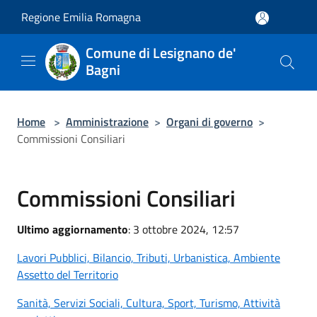
Salta al contenuto principale
Regione Emilia Romagna
Comune di Lesignano de'
Bagni
Home
>
Amministrazione
>
Organi di governo
>
Commissioni Consiliari
Commissioni Consiliari
Ultimo aggiornamento
: 3 ottobre 2024, 12:57
Lavori Pubblici, Bilancio, Tributi, Urbanistica, Ambiente
Assetto del Territorio
Sanità, Servizi Sociali, Cultura, Sport, Turismo, Attività