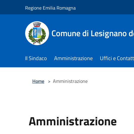
Salta al contenuto principale
Regione Emilia Romagna
Comune di Lesignano d
Il Sindaco
Amministrazione
Uffici e Contatt
Home
>
Amministrazione
Amministrazione