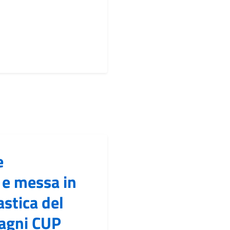
e
 e messa in
stica del
agni CUP