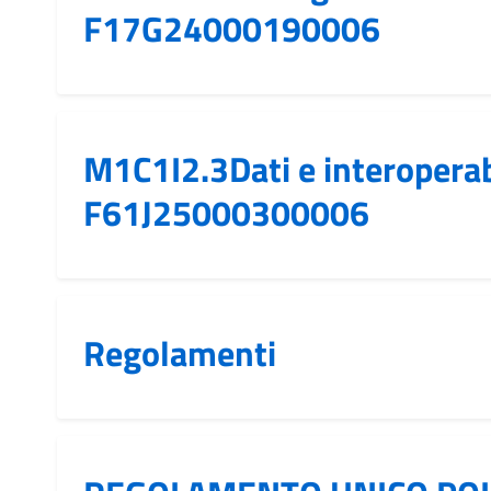
F17G24000190006
M1C1I2.3Dati e interoperab
F61J25000300006
Regolamenti