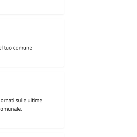
 del tuo comune
iornati sulle ultime
 comunale.