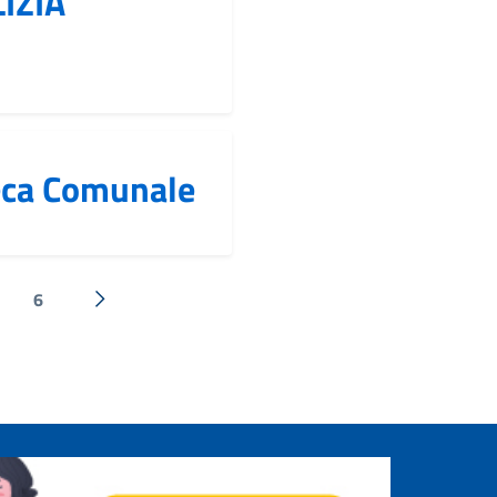
IZIA
eca Comunale
6
Successiva »