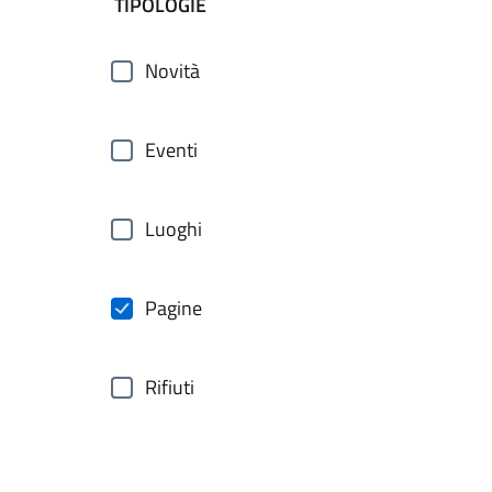
filtri da applicare
TIPOLOGIE
Novità
Eventi
Luoghi
Pagine
Rifiuti