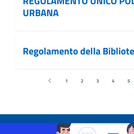
REGOLAMENTO UNICO POL
URBANA
Regolamento della Bibliot
1
2
3
4
5
Pagina precedente