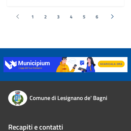
1
2
3
4
5
6
Pagina precedente
Successi
Comune di Lesignano de' Bagni
Recapiti e contatti