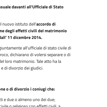
uale davanti all'Ufficiale di Stato
l nuovo istituto dell'
accordo di
e degli effetti civili del matrimonio
e dall' 11 dicembre 2014.
untamente all'ufficiale di stato civile di
proco, dichiarano di volersi separare o di
i del loro matrimonio. Tale atto ha la
e di divorzio dei giudici.
e o di divorzio i coniugi che:
tti e due o almeno uno dei due;
ile o religioso con effetti civili, a