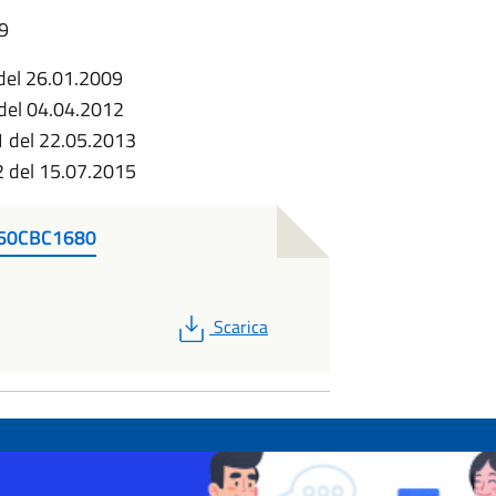
59
 del 26.01.2009
 del 04.04.2012
41 del 22.05.2013
52 del 15.07.2015
60CBC1680
PDF
Scarica