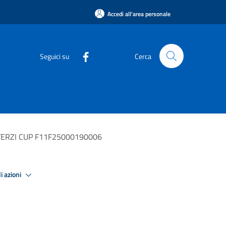
Accedi all'area personale
Seguici su
Cerca
 TERZI CUP F11F25000190006
i azioni