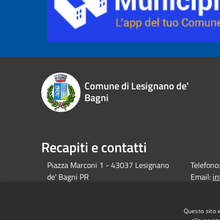
Comune di Lesignano de'
Bagni
Recapiti e contatti
Piazza Marconi 1 - 43037 Lesignano
Telefono:
de' Bagni PR
Email:
i
debagni.p
Pec:
protocol
Questo sito 