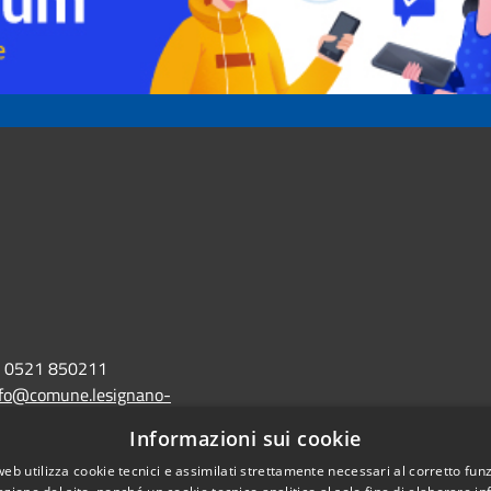
0521 850211
nfo@comune.lesignano-
r.it
Informazioni sui cookie
lo@postacert.comune.lesignano-
web utilizza cookie tecnici e assimilati strettamente necessari al corretto fu