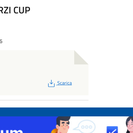
RZI CUP
46
PDF
Scarica