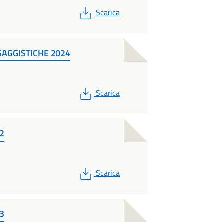
PDF
Scarica
SAGGISTICHE 2024
PDF
Scarica
12
PDF
Scarica
13