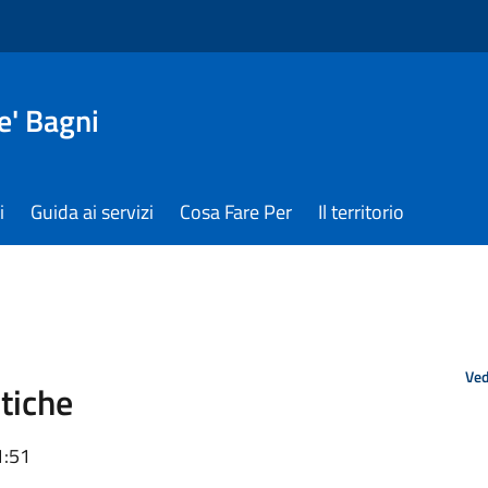
e' Bagni
i
Guida ai servizi
Cosa Fare Per
Il territorio
Ved
tiche
1:51