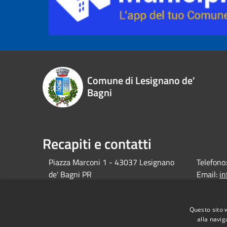
Comune di Lesignano de'
Bagni
Recapiti e contatti
Piazza Marconi 1 - 43037 Lesignano
Telefono:
de' Bagni PR
Email:
i
debagni.p
Pec:
protocol
Questo sito 
alla navig
debagni.p