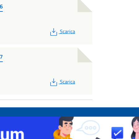
16
PDF
Scarica
17
PDF
Scarica