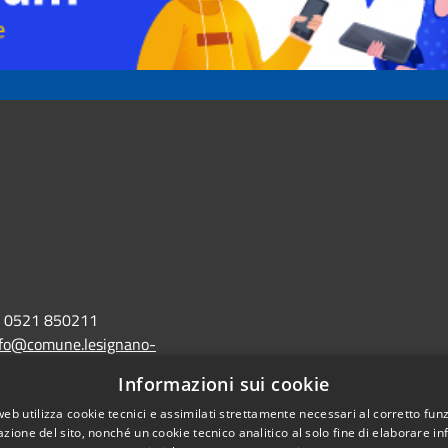
0521 850211
nfo@comune.lesignano-
r.it
Informazioni sui cookie
lo@postacert.comune.lesignano-
web utilizza cookie tecnici e assimilati strettamente necessari al corretto fu
azione del sito, nonché un cookie tecnico analitico al solo fine di elaborare i
r.it