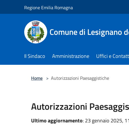
Salta al contenuto principale
Regione Emilia Romagna
Comune di Lesignano d
Il Sindaco
Amministrazione
Uffici e Contatt
Home
>
Autorizzazioni Paesaggistiche
Autorizzazioni Paesaggis
Ultimo aggiornamento
: 23 gennaio 2025, 1