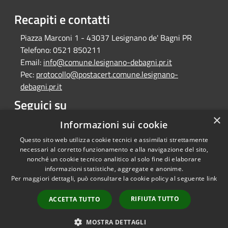
Recapiti e contatti
Piazza Marconi 1 - 43037 Lesignano de' Bagni PR
Telefono:
0521 850211
Email:
info@comune.lesignano-debagni.pr.it
Pec:
protocollo@postacert.comune.lesignano-
debagni.pr.it
Seguici su
×
Facebook
Informazioni sui cookie
Questo sito web utilizza cookie tecnici e assimilati strettamente
necessari al corretto funzionamento e alla navigazione del sito,
nonché un cookie tecnico analitico al solo fine di elaborare
informazioni statistiche, aggregate e anonime.
RSS
Copyright © 2026 • Comune di
Per maggiori dettagli, può consultare la cookie policy al seguente
link
Accessibilità
Lesignano de' Bagni • Powered
Privacy
Municipium
Accesso
by
•
RIFIUTA TUTTO
ACCETTA TUTTO
Cookie
redazione
Mappa del sito
MOSTRA DETTAGLI