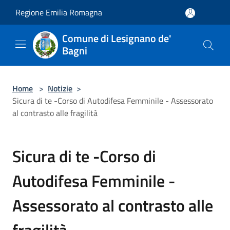
Salta al contenuto principale
Regione Emilia Romagna
Comune di Lesignano de'
Bagni
Home
>
Notizie
>
Sicura di te -Corso di Autodifesa Femminile - Assessorato
al contrasto alle fragilità
Sicura di te -Corso di
Autodifesa Femminile -
Assessorato al contrasto alle
fragilità