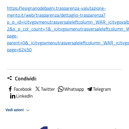
https://lesignanodebagni.trasparenza-valutazione-
merito.it/web/trasparenza/dettaglio-trasparenza?
p_p_id=jcitygovmenutrasversaleleftcolumn_WAR_jcitygova
2&p_p_col_count=1&_jcitygovmenutrasversaleleftcolumn_WA
page-
parent=0&_jcitygovmenutrasversaleleftcolumn_WAR_jcitygov
page=62450
Condividi:
Facebook
Twitter
Whatsapp
Telegram
LinkedIn
Vedi azioni