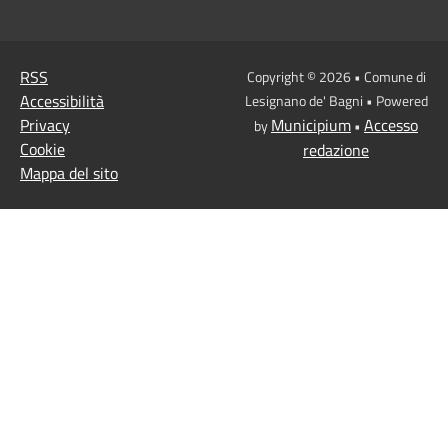
RSS
Copyright © 2026 • Comune di
Accessibilità
Lesignano de' Bagni • Powered
Privacy
Municipium
Accesso
by
•
Cookie
redazione
Mappa del sito