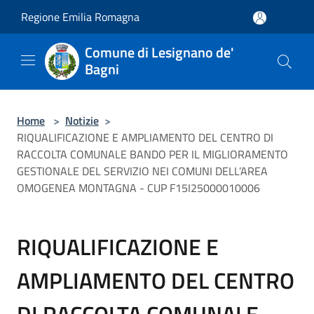
Salta al contenuto principale
Regione Emilia Romagna
Comune di Lesignano de'
Bagni
Home
>
Notizie
>
RIQUALIFICAZIONE E AMPLIAMENTO DEL CENTRO DI
RACCOLTA COMUNALE BANDO PER IL MIGLIORAMENTO
GESTIONALE DEL SERVIZIO NEI COMUNI DELL’AREA
OMOGENEA MONTAGNA - CUP F15I25000010006
RIQUALIFICAZIONE E
AMPLIAMENTO DEL CENTRO
DI RACCOLTA COMUNALE