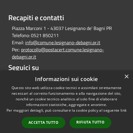
Recapiti e contatti
Piazza Marconi 1 - 43037 Lesignano de' Bagni PR
Telefono:
0521 850211
Email:
info@comune.lesignano-debagni.pr.it
Pec:
protocollo@postacert.comune.lesignano-
debagni.pr.it
Seguici su
×
Facebook
Informazioni sui cookie
Questo sito web utilizza cookie tecnici e assimilati strettamente
necessari al corretto funzionamento e alla navigazione del sito,
nonché un cookie tecnico analitico al solo fine di elaborare
informazioni statistiche, aggregate e anonime.
RSS
Copyright © 2026 • Comune di
Per maggiori dettagli, può consultare la cookie policy al seguente
link
Accessibilità
Lesignano de' Bagni • Powered
Privacy
Municipium
Accesso
by
•
RIFIUTA TUTTO
ACCETTA TUTTO
Cookie
redazione