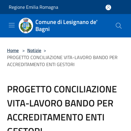
Salta al contenuto principale
Regione Emilia Romagna
Comune di Lesignano de'
Bagni
Home
>
Notizie
>
PROGETTO CONCILIAZIONE VITA-LAVORO BANDO PER
ACCREDITAMENTO ENTI GESTORI
PROGETTO CONCILIAZIONE
VITA-LAVORO BANDO PER
ACCREDITAMENTO ENTI
GESTORI