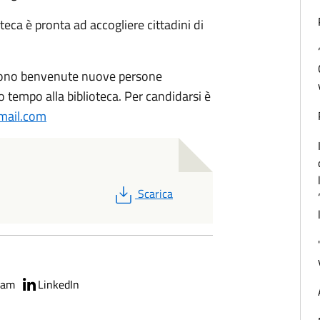
oteca è pronta ad accogliere cittadini di
 sono benvenute nuove persone
 tempo alla biblioteca. Per candidarsi è
mail.com
PDF
Scarica
ram
LinkedIn