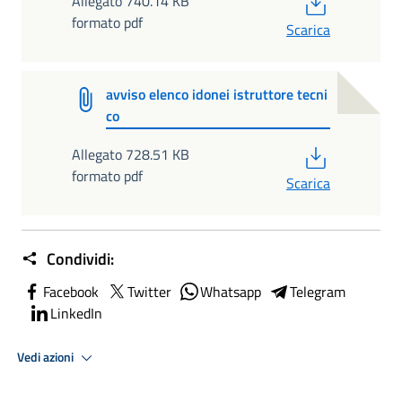
Allegato 740.14 KB
formato pdf
Scarica
avviso elenco idonei istruttore tecni
co
PDF
Allegato 728.51 KB
formato pdf
Scarica
Condividi:
Facebook
Twitter
Whatsapp
Telegram
LinkedIn
Vedi azioni