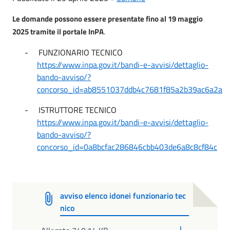
Le domande possono essere presentate fino al 19 maggio
2025 tramite il portale InPA
.
-
FUNZIONARIO TECNICO
https://www.inpa.gov.it/bandi-e-avvisi/dettaglio-
bando-avviso/?
concorso_id=ab8551037ddb4c7681f85a2b39ac6a2a
-
ISTRUTTORE TECNICO
https://www.inpa.gov.it/bandi-e-avvisi/dettaglio-
bando-avviso/?
concorso_id=0a8bcfac286846cbb403de6a8c8cf84c
avviso elenco idonei funzionario tec
nico
PDF