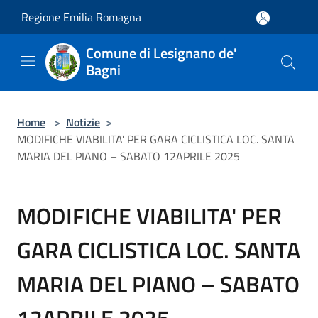
Salta al contenuto principale
Regione Emilia Romagna
Comune di Lesignano de'
Bagni
Home
>
Notizie
>
MODIFICHE VIABILITA' PER GARA CICLISTICA LOC. SANTA
MARIA DEL PIANO – SABATO 12APRILE 2025
MODIFICHE VIABILITA' PER
GARA CICLISTICA LOC. SANTA
MARIA DEL PIANO – SABATO
12APRILE 2025