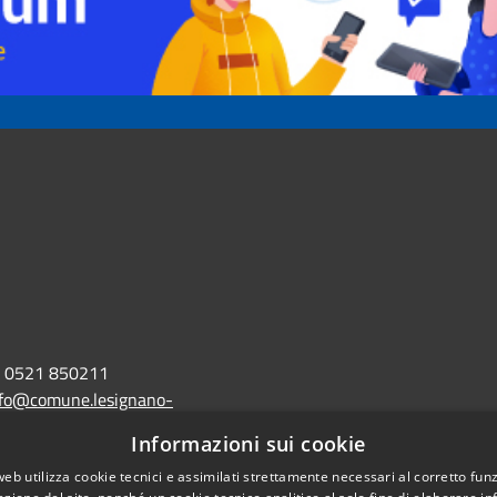
0521 850211
nfo@comune.lesignano-
r.it
Informazioni sui cookie
lo@postacert.comune.lesignano-
web utilizza cookie tecnici e assimilati strettamente necessari al corretto fu