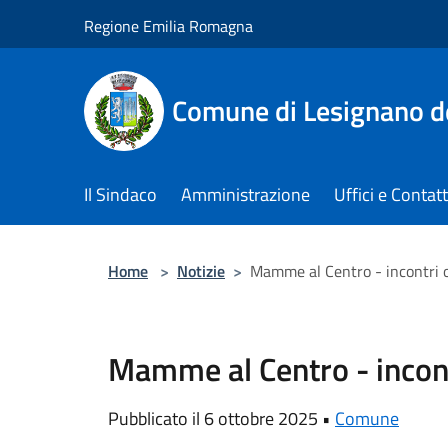
Salta al contenuto principale
Regione Emilia Romagna
Comune di Lesignano d
Il Sindaco
Amministrazione
Uffici e Contatt
Home
>
Notizie
>
Mamme al Centro - incontri 
Mamme al Centro - incon
Pubblicato il 6 ottobre 2025 •
Comune