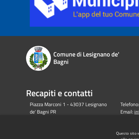
Comune di Lesignano de'
Bagni
Recapiti e contatti
Piazza Marconi 1 - 43037 Lesignano
Telefono:
de' Bagni PR
Email:
i
debagni.p
Pec:
protocol
Questo sito 