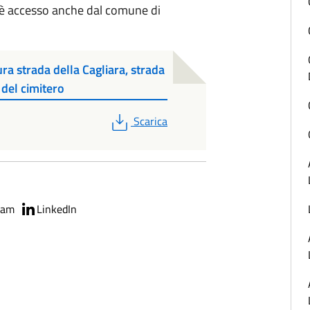
i è accesso anche dal comune di
 strada della Cagliara, strada
 del cimitero
PDF
Scarica
ram
LinkedIn