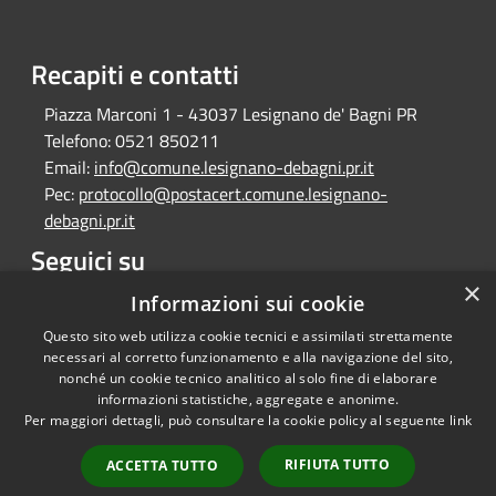
Recapiti e contatti
Piazza Marconi 1 - 43037 Lesignano de' Bagni PR
Telefono:
0521 850211
Email:
info@comune.lesignano-debagni.pr.it
Pec:
protocollo@postacert.comune.lesignano-
debagni.pr.it
Seguici su
×
Facebook
Informazioni sui cookie
Questo sito web utilizza cookie tecnici e assimilati strettamente
necessari al corretto funzionamento e alla navigazione del sito,
nonché un cookie tecnico analitico al solo fine di elaborare
informazioni statistiche, aggregate e anonime.
RSS
Copyright © 2026 • Comune di
Per maggiori dettagli, può consultare la cookie policy al seguente
link
Accessibilità
Lesignano de' Bagni • Powered
Privacy
Municipium
Accesso
by
•
RIFIUTA TUTTO
ACCETTA TUTTO
Cookie
redazione