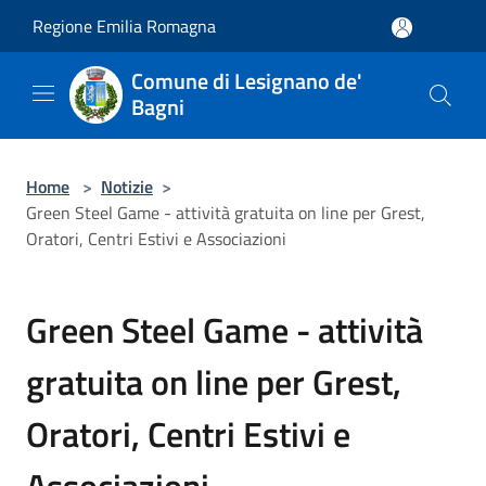
Salta al contenuto principale
Regione Emilia Romagna
Comune di Lesignano de'
Bagni
Home
>
Notizie
>
Green Steel Game - attività gratuita on line per Grest,
Oratori, Centri Estivi e Associazioni
Green Steel Game - attività
gratuita on line per Grest,
Oratori, Centri Estivi e
Associazioni