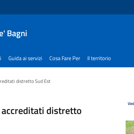
e' Bagni
i
Guida ai servizi
Cosa Fare Per
Il territorio
reditati distretto Sud Est
Ved
accreditati distretto