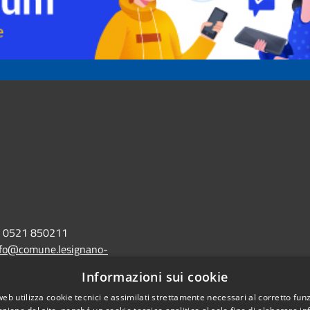
0521 850211
nfo@comune.lesignano-
r.it
Informazioni sui cookie
lo@postacert.comune.lesignano-
web utilizza cookie tecnici e assimilati strettamente necessari al corretto fu