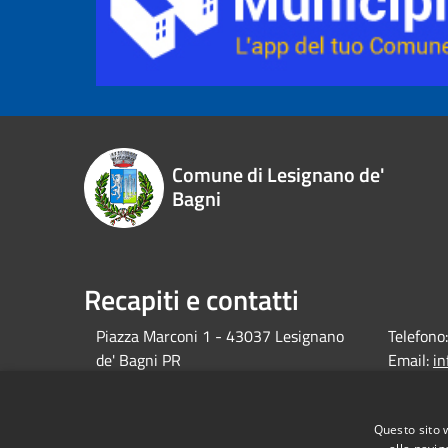
Comune di Lesignano de'
Bagni
Recapiti e contatti
Piazza Marconi 1 - 43037 Lesignano
Telefono:
de' Bagni PR
Email:
i
debagni.p
Pec:
protocol
Questo sito 