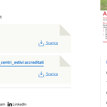
t
PDF
Scarica
entri_estivi accreditati
PDF
Scarica
ram
LinkedIn