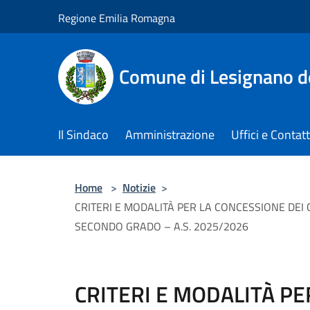
Salta al contenuto principale
Regione Emilia Romagna
Comune di Lesignano d
Il Sindaco
Amministrazione
Uffici e Contatt
Home
>
Notizie
>
CRITERI E MODALITÀ PER LA CONCESSIONE DEI C
SECONDO GRADO – A.S. 2025/2026
CRITERI E MODALITÀ P