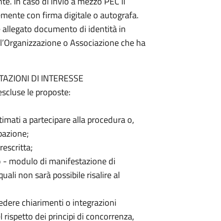
nte. In caso di invio a mezzo PEC il
emente con firma digitale o autografa.
 allegato documento di identità in
ell’Organizzazione o Associazione che ha
AZIONI DI INTERESSE
escluse le proposte:
ttimati a partecipare alla procedura o,
ipazione;
escritta;
o - modulo di manifestazione di
uali non sarà possibile risalire al
iedere chiarimenti o integrazioni
rispetto dei principi di concorrenza,