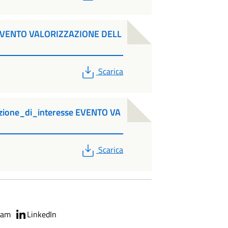
EVENTO VALORIZZAZIONE DELL
PDF
Scarica
azione_di_interesse EVENTO VA
PDF
Scarica
ram
LinkedIn