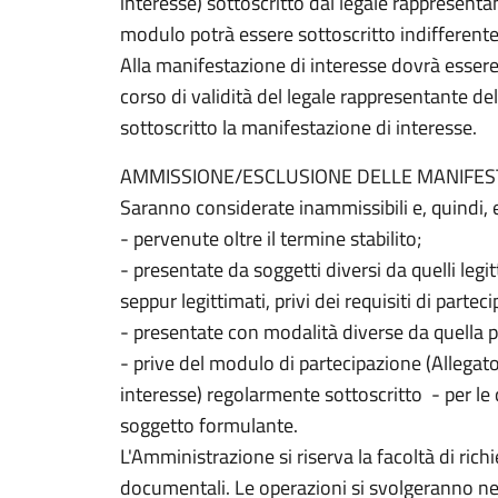
interesse) sottoscritto dal legale rappresenta
modulo potrà essere sottoscritto indifferent
Alla manifestazione di interesse dovrà essere
corso di validità del legale rappresentante d
sottoscritto la manifestazione di interesse.
AMMISSIONE/ESCLUSIONE DELLE MANIFEST
Saranno considerate inammissibili e, quindi, 
- pervenute oltre il termine stabilito;
- presentate da soggetti diversi da quelli legi
seppur legittimati, privi dei requisiti di partec
- presentate con modalità diverse da quella pr
- prive del modulo di partecipazione (Allegat
interesse) regolarmente sottoscritto - per le q
soggetto formulante.
L'Amministrazione si riserva la facoltà di rich
documentali. Le operazioni si svolgeranno nel 