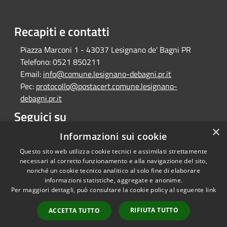
Recapiti e contatti
Piazza Marconi 1 - 43037 Lesignano de' Bagni PR
Telefono:
0521 850211
Email:
info@comune.lesignano-debagni.pr.it
Pec:
protocollo@postacert.comune.lesignano-
debagni.pr.it
Seguici su
×
Facebook
Informazioni sui cookie
Questo sito web utilizza cookie tecnici e assimilati strettamente
necessari al corretto funzionamento e alla navigazione del sito,
nonché un cookie tecnico analitico al solo fine di elaborare
informazioni statistiche, aggregate e anonime.
RSS
Copyright © 2026 • Comune di
Per maggiori dettagli, può consultare la cookie policy al seguente
link
Accessibilità
Lesignano de' Bagni • Powered
Privacy
Municipium
Accesso
by
•
RIFIUTA TUTTO
ACCETTA TUTTO
Cookie
redazione