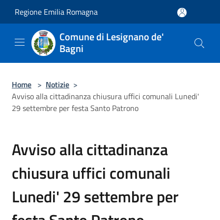
Salta al contenuto principale
Regione Emilia Romagna
Comune di Lesignano de'
Bagni
Home
>
Notizie
>
Avviso alla cittadinanza chiusura uffici comunali Lunedi'
29 settembre per festa Santo Patrono
Avviso alla cittadinanza
chiusura uffici comunali
Lunedi' 29 settembre per
festa Santo Patrono