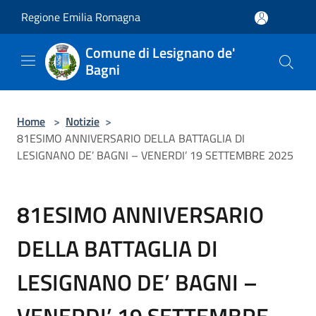
Salta al contenuto principale
Regione Emilia Romagna
Comune di Lesignano de'
Bagni
Home
>
Notizie
>
81ESIMO ANNIVERSARIO DELLA BATTAGLIA DI
LESIGNANO DE’ BAGNI – VENERDI’ 19 SETTEMBRE 2025
81ESIMO ANNIVERSARIO
DELLA BATTAGLIA DI
LESIGNANO DE’ BAGNI –
VENERDI’ 19 SETTEMBRE