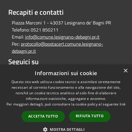
Recapiti e contatti
Piazza Marconi 1 - 43037 Lesignano de' Bagni PR
Telefono:
0521 850211
Email:
info@comune.lesignano-debagni.pr.it
Pec:
protocollo@postacert.comune.lesignano-
debagni.pr.it
Seguici su
×
Facebook
Informazioni sui cookie
Questo sito web utilizza cookie tecnici e assimilati strettamente
necessari al corretto funzionamento e alla navigazione del sito,
nonché un cookie tecnico analitico al solo fine di elaborare
informazioni statistiche, aggregate e anonime.
RSS
Copyright © 2026 • Comune di
Per maggiori dettagli, può consultare la cookie policy al seguente
link
Accessibilità
Lesignano de' Bagni • Powered
Privacy
Municipium
Accesso
by
•
RIFIUTA TUTTO
ACCETTA TUTTO
Cookie
redazione
Mappa del sito
MOSTRA DETTAGLI