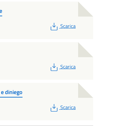
e
PDF
Scarica
PDF
Scarica
e diniego
PDF
Scarica