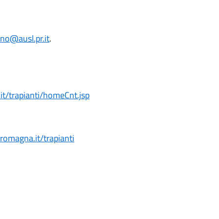
no@ausl.pr.it
.
.it/trapianti/homeCnt.jsp
-romagna.it/trapianti