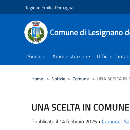
Salta al contenuto principale
Regione Emilia Romagna
Comune di Lesignano d
Il Sindaco
Amministrazione
Uffici e Contatt
Home
>
Notizie
>
Comune
>
UNA SCELTA IN
UNA SCELTA IN COMUNE
Pubblicato il 14 febbraio 2025 •
Comune
,
Sa