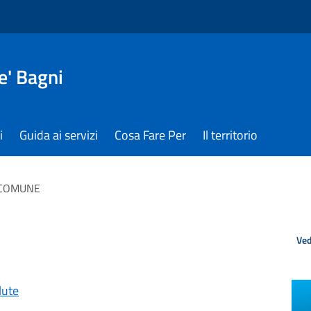
e' Bagni
i
Guida ai servizi
Cosa Fare Per
Il territorio
 COMUNE
Ved
lute