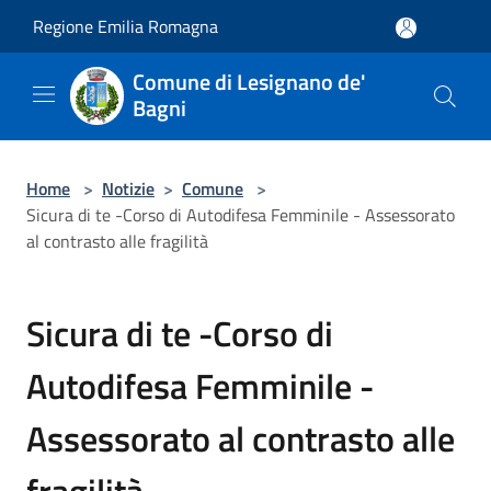
Salta al contenuto principale
Regione Emilia Romagna
Comune di Lesignano de'
Bagni
Home
>
Notizie
>
Comune
>
Sicura di te -Corso di Autodifesa Femminile - Assessorato
al contrasto alle fragilità
Sicura di te -Corso di
Autodifesa Femminile -
Assessorato al contrasto alle
fragilità