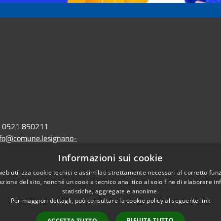
0521 850211
nfo@comune.lesignano-
r.it
Informazioni sui cookie
lo@postacert.comune.lesignano-
web utilizza cookie tecnici e assimilati strettamente necessari al corretto fu
azione del sito, nonché un cookie tecnico analitico al solo fine di elaborare i
r.it
statistiche, aggregate e anonime.
Per maggiori dettagli, può consultare la cookie policy al seguente
link
RIFIUTA TUTTO
ACCETTA TUTTO