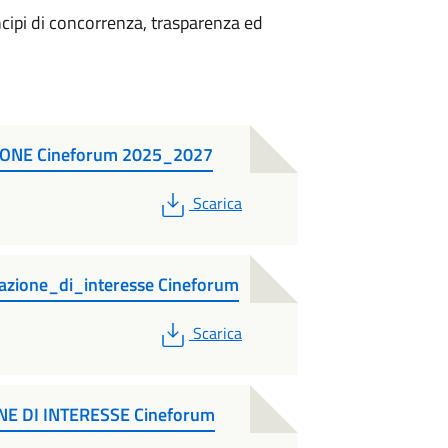
ncipi di concorrenza, trasparenza ed
ONE Cineforum 2025_2027
PDF
Scarica
tazione_di_interesse Cineforum
PDF
Scarica
E DI INTERESSE Cineforum