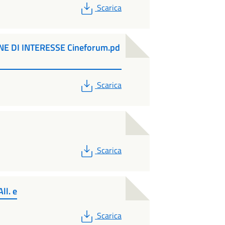
PDF
Scarica
E DI INTERESSE Cineforum.pd
PDF
Scarica
PDF
Scarica
ll. e
PDF
Scarica