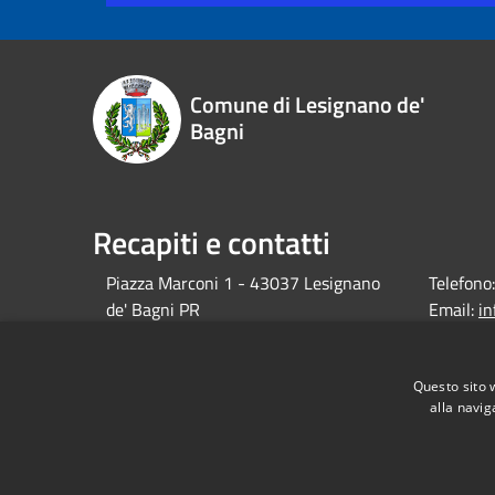
Comune di Lesignano de'
Bagni
Recapiti e contatti
Piazza Marconi 1 - 43037 Lesignano
Telefono:
de' Bagni PR
Email:
i
debagni.p
Pec:
protocol
Questo sito 
alla navig
debagni.p