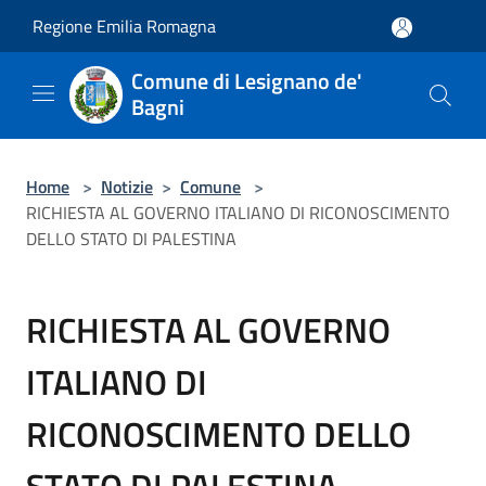
Salta al contenuto principale
Regione Emilia Romagna
Comune di Lesignano de'
Bagni
Home
>
Notizie
>
Comune
>
RICHIESTA AL GOVERNO ITALIANO DI RICONOSCIMENTO
DELLO STATO DI PALESTINA
RICHIESTA AL GOVERNO
ITALIANO DI
RICONOSCIMENTO DELLO
STATO DI PALESTINA