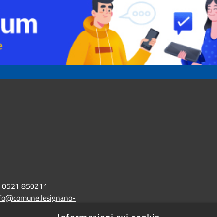
0521 850211
nfo@comune.lesignano-
r.it