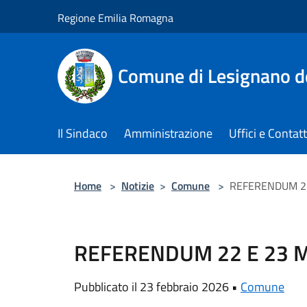
Salta al contenuto principale
Regione Emilia Romagna
Comune di Lesignano d
Il Sindaco
Amministrazione
Uffici e Contatt
Home
>
Notizie
>
Comune
>
REFERENDUM 2
REFERENDUM 22 E 23 
Pubblicato il 23 febbraio 2026 •
Comune