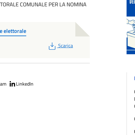
TTORALE COMUNALE PER LA NOMINA
 elettorale
PDF
Scarica
ram
LinkedIn