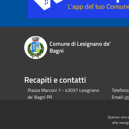
Comune di Lesignano de'
Bagni
Recapiti e contatti
Piazza Marconi 1 - 43037 Lesignano
Telefono:
de' Bagni PR
Email:
i
debagni.p
Pec:
protocol
Questo sito 
alla navig
debagni.p