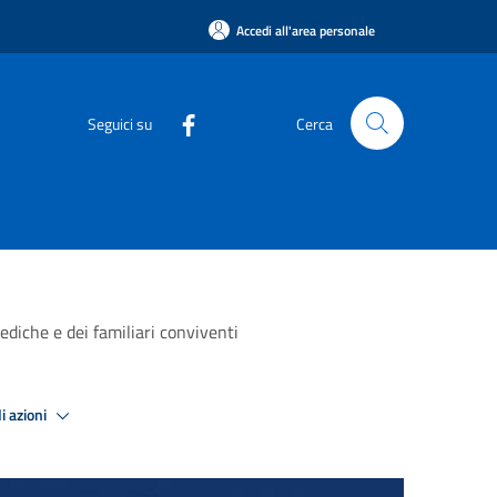
Accedi all'area personale
Seguici su
Cerca
diche e dei familiari conviventi
i azioni