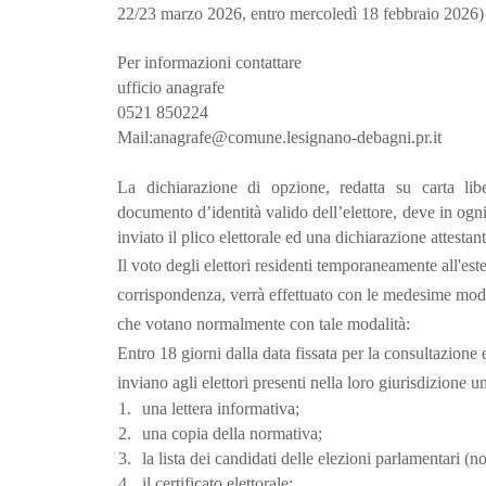
22/23 marzo 2026, entro mercoledì 18 febbraio 2026)
Per informazioni contattare
ufficio anagrafe
0521 850224
Mail:anagrafe@comune.lesignano-debagni.pr.it
La dichiarazione di opzione, redatta su carta lib
documento d’identità valido dell’elettore, deve in ogni
inviato il plico elettorale ed una dichiarazione attestant
Il voto degli elettori residenti temporaneamente all'est
corrispondenza, verrà effettuato con le medesime modalit
che votano normalmente con tale modalità:
Entro 18 giorni dalla data fissata per la consultazione el
inviano agli elettori presenti nella loro giurisdizione u
1.
una lettera informativa;
2.
una copia della normativa;
3.
la lista dei candidati delle elezioni parlamentari (
4.
il certificato elettorale;