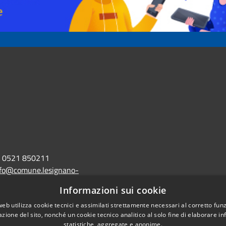
0521 850211
nfo@comune.lesignano-
r.it
Informazioni sui cookie
lo@postacert.comune.lesignano-
web utilizza cookie tecnici e assimilati strettamente necessari al corretto fu
azione del sito, nonché un cookie tecnico analitico al solo fine di elaborare i
r.it
statistiche, aggregate e anonime.