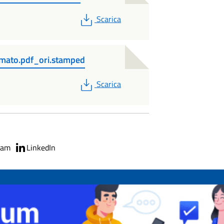
PDF
Scarica
rmato.pdf_ori.stamped
PDF
Scarica
ram
LinkedIn