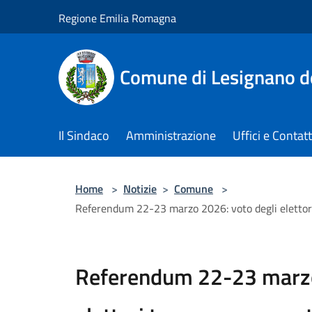
Salta al contenuto principale
Regione Emilia Romagna
Comune di Lesignano d
Il Sindaco
Amministrazione
Uffici e Contatt
Home
>
Notizie
>
Comune
>
Referendum 22-23 marzo 2026: voto degli elettori 
Referendum 22-23 marzo