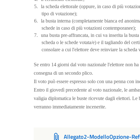
5.
la scheda elettorale (oppure, in caso di più votaz
tipo di votazione);
6.
la busta interna (completamente bianca ed anonima)
schede in caso di più votazioni contemporanee);
7.
una busta pre-affrancata, in cui va inserita la busta
scheda o le schede votata/e) e il tagliando del certif
consolare a cui l'elettore deve reinviare la scheda 
Se entro 14 giorni dal voto nazionale l'elettore non ha 
consegna di un secondo plico.
Il voto può essere espresso solo con una penna con inc
Entro il giovedì precedente al voto nazionale, le ambas
valigia diplomatica le buste ricevute dagli elettori. Le
verranno immediatamente incenerite.
Allegato2-ModelloOpzione-Re