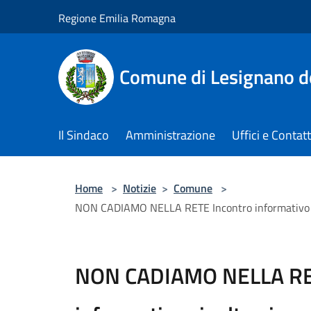
Salta al contenuto principale
Regione Emilia Romagna
Comune di Lesignano d
Il Sindaco
Amministrazione
Uffici e Contatt
Home
>
Notizie
>
Comune
>
NON CADIAMO NELLA RETE Incontro informativo rivolto
NON CADIAMO NELLA RE