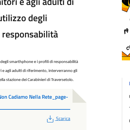
tori e agli adulti di
tilizzo degli
i responsabilità
o degli smarthphone e i profili di responsabilità
i e agli adulti di riferimento, interverranno gli
la stazione dei Carabinieri di Traversetolo.
 Non Cadiamo Nella Rete_page-
PDF
Scarica