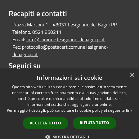
Recapiti e contatti
Piazza Marconi 1 - 43037 Lesignano de' Bagni PR
Telefono:
0521 850211
Email:
info@comune.lesignano-debagni.pr.it
Pec:
protocollo@postacert.comune.lesignano-
debagni.pr.it
Seguici su
×
Facebook
Informazioni sui cookie
Questo sito web utilizza cookie tecnici e assimilati strettamente
necessari al corretto funzionamento e alla navigazione del sito,
nonché un cookie tecnico analitico al solo fine di elaborare
informazioni statistiche, aggregate e anonime.
RSS
Copyright © 2026 • Comune di
Per maggiori dettagli, può consultare la cookie policy al seguente
link
Accessibilità
Lesignano de' Bagni • Powered
Privacy
Municipium
Accesso
by
•
RIFIUTA TUTTO
ACCETTA TUTTO
Cookie
redazione
Mappa del sito
MOSTRA DETTAGLI