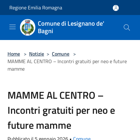
Salta al contenuto principale
Regione Emilia Romagna
Comune di Lesignano de'
Bagni
Home
>
Notizie
>
Comune
>
MAMME AL CENTRO – Incontri gratuiti per neo e future
mamme
MAMME AL CENTRO –
Incontri gratuiti per neo e
future mamme
Pubblicato il 5 gennaio 2026 •
Comune