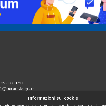
0521 850211
nfo@comune.lesignano-
r.it
Informazioni sui cookie
lo@postacert.comune.lesignano-
web utilizza cookie tecnici e assimilati strettamente necessari al corretto fu