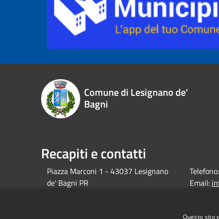
Comune di Lesignano de'
Bagni
Recapiti e contatti
Piazza Marconi 1 - 43037 Lesignano
Telefono:
de' Bagni PR
Email:
i
debagni.p
Pec:
protocol
Questo sito 