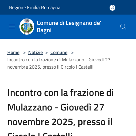
Salta al contenuto principale
Regione Emilia Romagna
Comune di Lesignano de'
Bagni
Home
>
Notizie
>
Comune
>
Incontro con la frazione di Mulazzano - Giovedì 27
novembre 2025, presso il Circolo I Castelli
Incontro con la frazione di
Mulazzano - Giovedì 27
novembre 2025, presso il
Circolo I Castelli