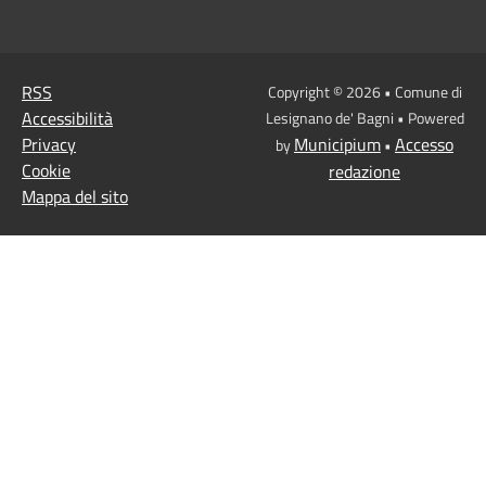
RSS
Copyright © 2026 • Comune di
Accessibilità
Lesignano de' Bagni • Powered
Privacy
Municipium
Accesso
by
•
Cookie
redazione
Mappa del sito