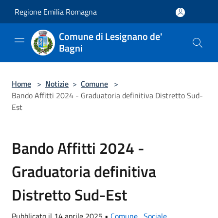
Salta al contenuto principale
Regione Emilia Romagna
Comune di Lesignano de'
Bagni
Home
>
Notizie
>
Comune
>
Bando Affitti 2024 - Graduatoria definitiva Distretto Sud-
Est
Bando Affitti 2024 -
Graduatoria definitiva
Distretto Sud-Est
Pubblicato il 14 aprile 2025 •
Comune
,
Sociale