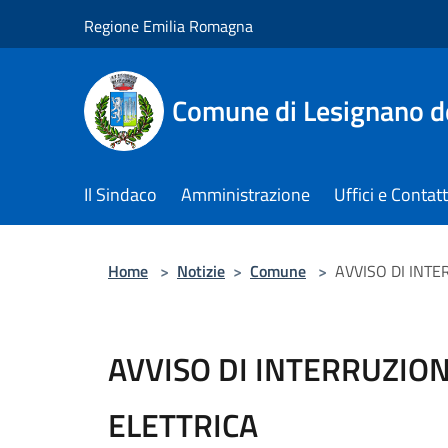
Salta al contenuto principale
Regione Emilia Romagna
Comune di Lesignano d
Il Sindaco
Amministrazione
Uffici e Contatt
Home
>
Notizie
>
Comune
>
AVVISO DI INTE
AVVISO DI INTERRUZION
ELETTRICA