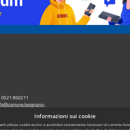
0521 850211
nfo@comune.lesignano-
r.it
Informazioni sui cookie
lo@postacert.comune.lesignano-
web utilizza cookie tecnici e assimilati strettamente necessari al corretto fu