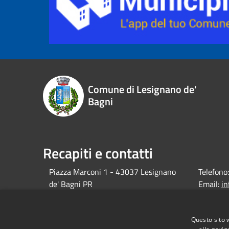
Comune di Lesignano de'
Bagni
Recapiti e contatti
Piazza Marconi 1 - 43037 Lesignano
Telefono:
de' Bagni PR
Email:
i
debagni.p
Pec:
protocol
Questo sito 