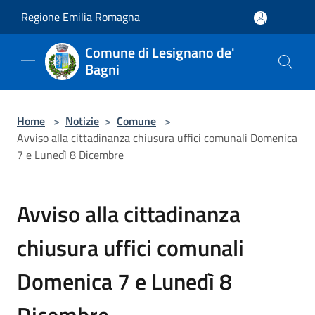
Salta al contenuto principale
Regione Emilia Romagna
Comune di Lesignano de'
Bagni
Home
>
Notizie
>
Comune
>
Avviso alla cittadinanza chiusura uffici comunali Domenica
7 e Lunedì 8 Dicembre
Avviso alla cittadinanza
chiusura uffici comunali
Domenica 7 e Lunedì 8
Dicembre