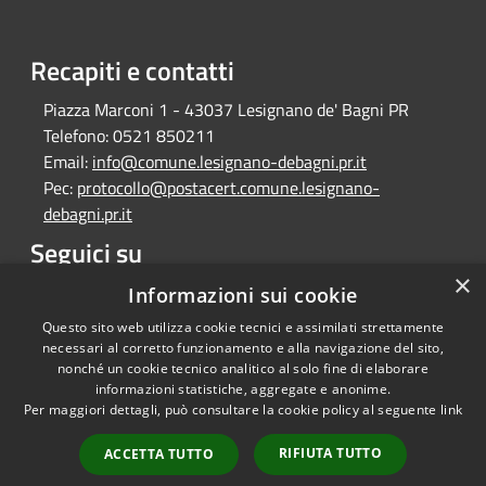
Recapiti e contatti
Piazza Marconi 1 - 43037 Lesignano de' Bagni PR
Telefono:
0521 850211
Email:
info@comune.lesignano-debagni.pr.it
Pec:
protocollo@postacert.comune.lesignano-
debagni.pr.it
Seguici su
×
Facebook
Informazioni sui cookie
Questo sito web utilizza cookie tecnici e assimilati strettamente
necessari al corretto funzionamento e alla navigazione del sito,
nonché un cookie tecnico analitico al solo fine di elaborare
informazioni statistiche, aggregate e anonime.
RSS
Copyright © 2026 • Comune di
Per maggiori dettagli, può consultare la cookie policy al seguente
link
Accessibilità
Lesignano de' Bagni • Powered
Privacy
Municipium
Accesso
by
•
RIFIUTA TUTTO
ACCETTA TUTTO
Cookie
redazione