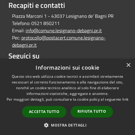
Recapiti e contatti
Piazza Marconi 1 - 43037 Lesignano de' Bagni PR
Telefono:
0521 850211
Email:
info@comune.lesignano-debagni.pr.it
Pec:
protocollo@postacert.comune.lesignano-
debagni.pr.it
Seguici su
×
Facebook
Informazioni sui cookie
Questo sito web utilizza cookie tecnici e assimilati strettamente
necessari al corretto funzionamento e alla navigazione del sito,
nonché un cookie tecnico analitico al solo fine di elaborare
informazioni statistiche, aggregate e anonime.
RSS
Copyright © 2026 • Comune di
Per maggiori dettagli, può consultare la cookie policy al seguente
link
Accessibilità
Lesignano de' Bagni • Powered
Privacy
Municipium
Accesso
by
•
RIFIUTA TUTTO
ACCETTA TUTTO
Cookie
redazione
Mappa del sito
MOSTRA DETTAGLI