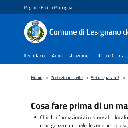
Salta al contenuto principale
Regione Emilia Romagna
Comune di Lesignano d
Il Sindaco
Amministrazione
Uffici e Contatt
Home
>
Protezione civile
>
Sei preparato?
>
Cosa fare prima di un m
Chiedi informazioni ai responsabili locali 
emergenza comunale, le zone pericolose, l